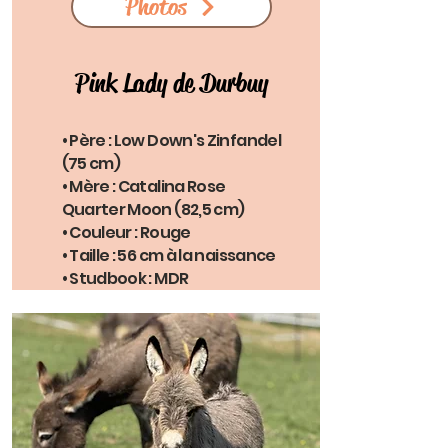
Photos
Pink Lady de Durbuy
• Père : Low Down's Zinfandel
(75 cm)
• Mère : Catalina Rose
Quarter Moon (82,5 cm)
• Couleur : Rouge
• Taille : 56 cm à la naissance
• Studbook : MDR