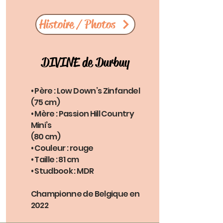
Histoire / Photos
DIVINE de Durbuy
• Père : Low Down’s Zinfandel
(75 cm)
• Mère : Passion Hill Country
Mini’s
(80 cm)
• Couleur : rouge
• Taille : 81 cm
• Studbook : MDR
Championne de Belgique en
2022