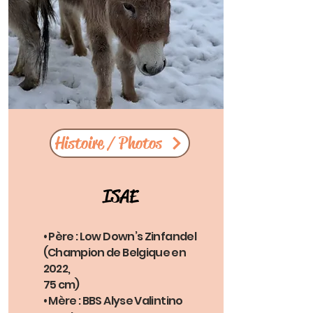
Histoire / Photos
ISAE
• Père : Low Down’s Zinfandel
(Champion de Belgique en
2022,
75 cm)
• Mère : BBS Alyse Valintino