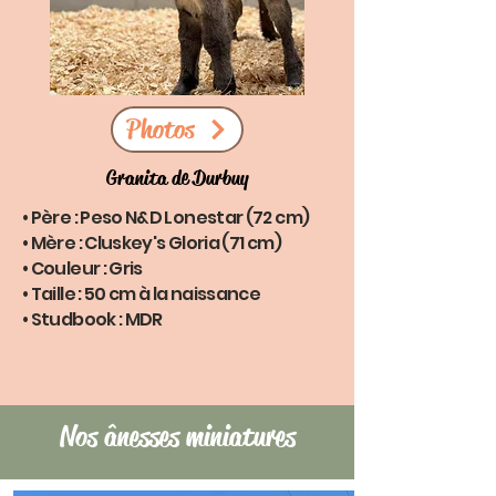
Photos
Granita de Durbuy
• Père : Peso N&D Lonestar (72 cm)
• Mère : Cluskey's Gloria (71 cm)
• Couleur : Gris
• Taille : 50 cm à la naissance
• Studbook : MDR
Nos ânesses miniatures