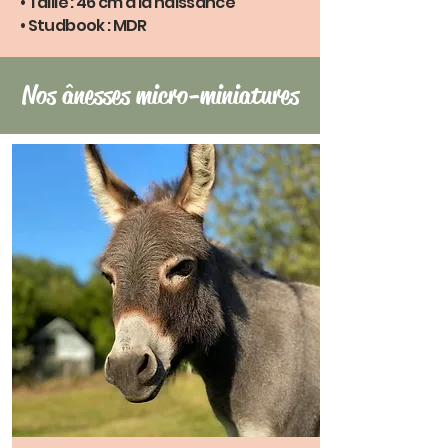
• Taille : 46 cm à la naissance
• Studbook : MDR
Nos ânesses micro-miniatures