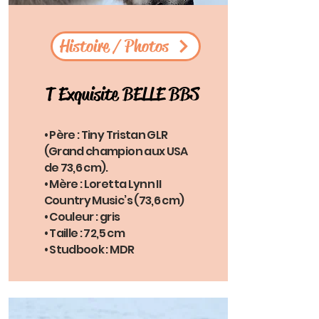
Histoire / Photos
T Exquisite BELLE BBS
• Père : Tiny Tristan GLR
(Grand champion aux USA
de 73,6 cm).
• Mère : Loretta Lynn II
Country Music’s (73,6 cm)
• Couleur : gris
• Taille : 72,5 cm
• Studbook : MDR