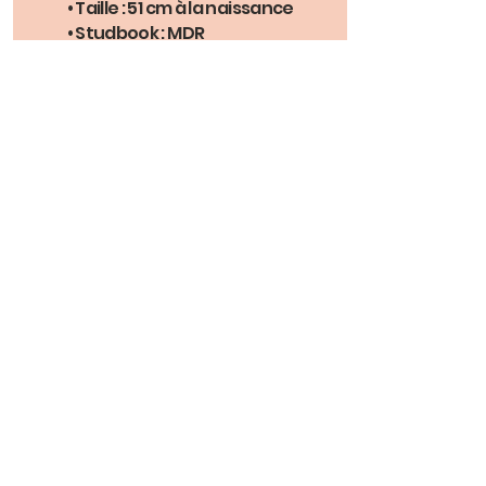
• Taille : 51 cm à la naissance
• Studbook : MDR
Ils ont partagé notre
histoire...