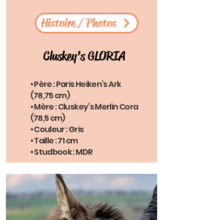
Histoire / Photos
Cluskey’s GLORIA
• Père : Paris Heiken’s Ark
(78,75 cm)
• Mère : Cluskey’s Merlin Cora
(78,5 cm)
• Couleur : Gris
• Taille : 71 cm
• Studbook : MDR