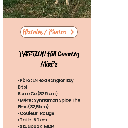
Histoire / Photos
PASSION Hill Country
Mini’s
• Père : LN Red Rangler Itsy
Bitsi
Burro Co (82,5 cm)
• Mère : Synnamon Spice The
Elms (82,5 bm)
• Couleur : Rouge
• Taille : 80 cm
• Studbook : MDR