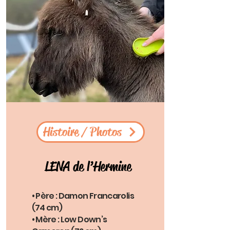
Histoire / Photos
LENA de l’Hermine
• Père : Damon Francarolis
(74 cm)
• Mère : Low Down’s