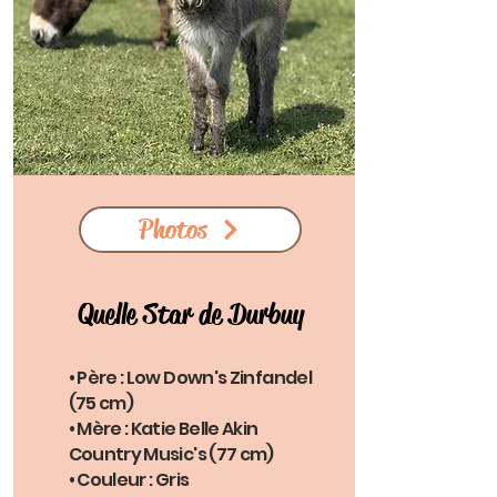
Photos
Quelle Star de Durbuy
• Père : Low Down's Zinfandel
(75 cm)
• Mère : Katie Belle Akin
Country Music's (77 cm)
• Couleur : Gris