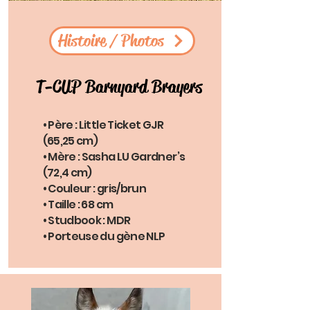
Histoire / Photos
T-CUP Barnyard Brayers
• Père : Little Ticket GJR
(65,25 cm)
• Mère : Sasha LU Gardner’s
(72,4 cm)
• Couleur : gris/brun
• Taille : 68 cm
• Studbook : MDR
• Porteuse du gène NLP