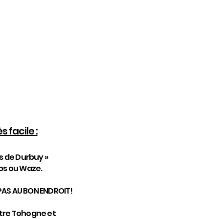
FORGE
mart, 1A
(Belgique)
BE
 facile :
s de Durbuy »
ps ou Waze.
PAS AU BON ENDROIT!
ntre Tohogne et