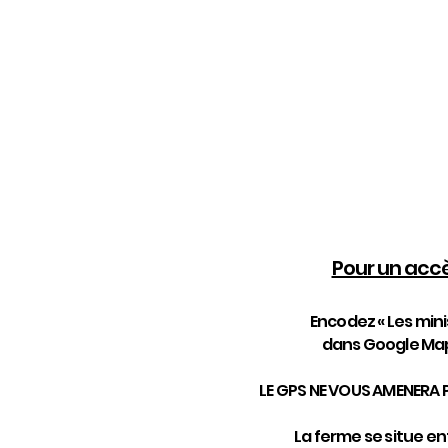
Laetitia DEL
Rue Grand Hou
6941 TOHOGNE 
N° d'entreprise: 
0743.804.710
Pour un accès
Encodez « Les mini
dans Google Ma
LE GPS NE VOUS AMENERA 
La ferme se situe e