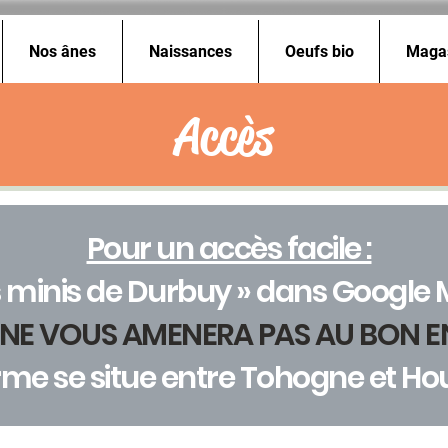
Nos ânes
Naissances
Oeufs bio
Maga
Accès
Pour un accès facile :
s minis de Durbuy » dans Google
 NE VOUS AMENERA PAS AU BON E
rme se situe entre Tohogne et Ho