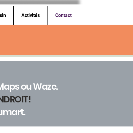
sin
Activités
Contact
 Maps ou Waze.
NDROIT!
umart.