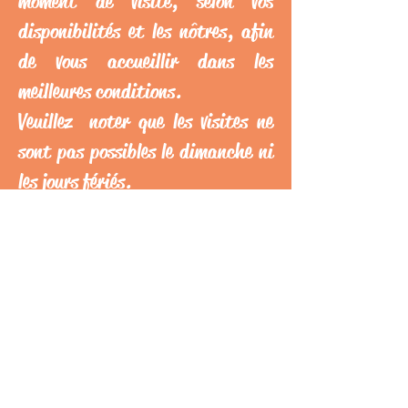
moment de visite, selon vos
disponibilités et les nôtres, afin
de vous accueillir dans les
meilleures conditions.
Veuillez
noter que les visites ne
sont pas possibles le dimanche ni
les jours fériés.
•
Durée
: 1h
•
Tarif de la visite
: forfait de 75€
TVAC pour 1 à 3 personnes
(20€ TVAC par personne
supplémentaire - gratuit pour
les enfants de moins d’1 an). ​