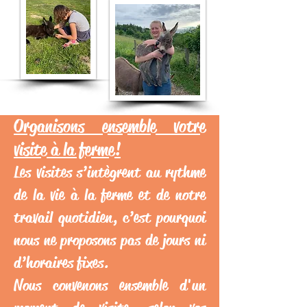
Organisons ensemble votre
visite à la ferme!
Les visites s’intègrent au rythme
de la vie à la ferme et de notre
travail quotidien, c’est pourquoi
nous ne proposons pas de jours ni
d’horaires fixes.
Nous convenons ensemble d'un