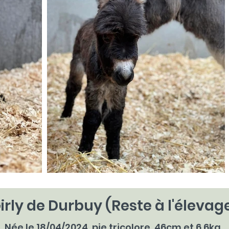
irly de Durbuy (Reste à l'élevag
Née le 18/04/2024, pie tricolore, 46cm et 6,6kg.