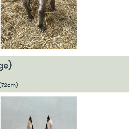
ge)
 (72cm)