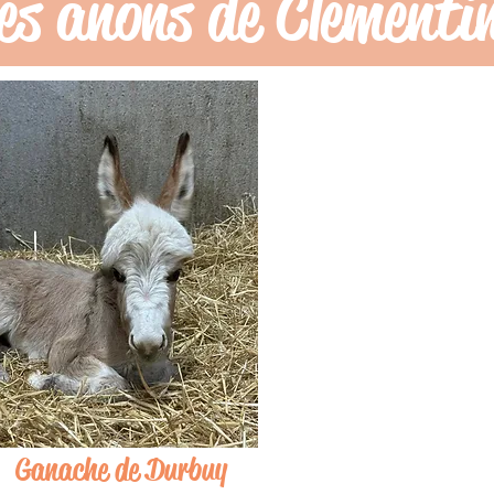
es ânons de Clémenti
Ganache de Durbuy