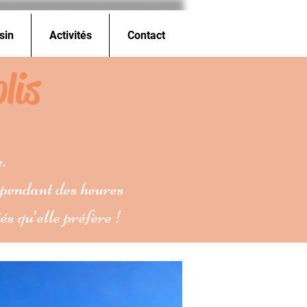
sin
Activités
Contact
lis
.
 pendant des heures
és qu’elle préfère !