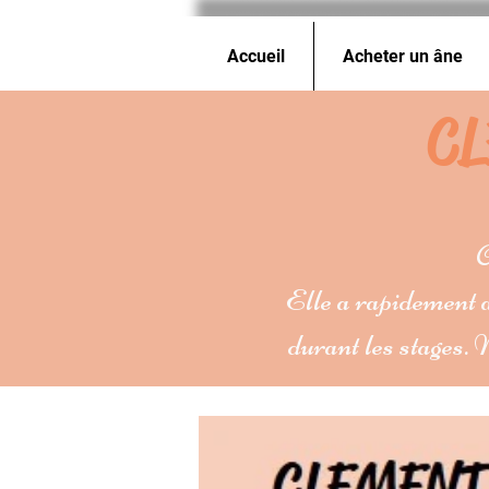
Accueil
Acheter un âne
CL
C
Elle a rapidement a
durant les stages. 