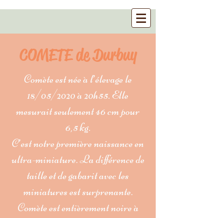
COMETE de Durbuy
Comète est née à l’élevage le
18/05/2020 à 20h55. Elle
mesurait seulement 46 cm pour
6,5 kg.
C’est notre première naissance en
ultra-miniature. La différence de
taille et de gabarit avec les
miniatures est surprenante.
Comète est entièrement noire à